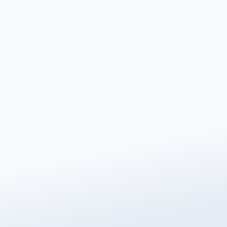
Voornaam
*
Achternaam
*
Telefoonnummer
*
Postcode
*
E-mailadres
*
Stad/plaats
*