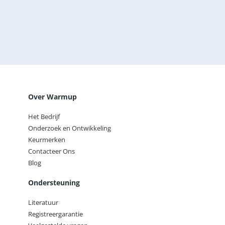
Door dit vakje aan te vinken bevestig ik dat ik de
privacyverklaring heb gelezen.
Lees onze privacyverklaring
Verzenden
Over Warmup
Het Bedrijf
Onderzoek en Ontwikkeling
Keurmerken
Contacteer Ons
Blog
Ondersteuning
Literatuur
Registreergarantie