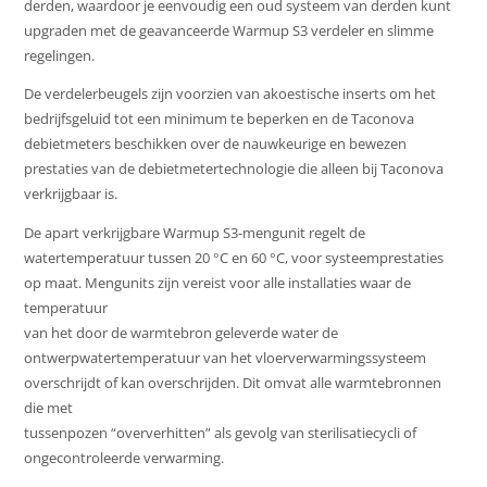
derden, waardoor je eenvoudig een oud systeem van derden kunt
upgraden met de geavanceerde Warmup S3 verdeler en slimme
regelingen.
De verdelerbeugels zijn voorzien van akoestische inserts om het
bedrijfsgeluid tot een minimum te beperken en de Taconova
debietmeters beschikken over de nauwkeurige en bewezen
prestaties van de debietmetertechnologie die alleen bij Taconova
verkrijgbaar is.
De apart verkrijgbare Warmup S3-mengunit regelt de
watertemperatuur tussen 20 °C en 60 °C, voor systeemprestaties
op maat. Mengunits zijn vereist voor alle installaties waar de
temperatuur
van het door de warmtebron geleverde water de
ontwerpwatertemperatuur van het vloerverwarmingssysteem
overschrijdt of kan overschrijden. Dit omvat alle warmtebronnen
die met
tussenpozen “oververhitten” als gevolg van sterilisatiecycli of
ongecontroleerde verwarming.