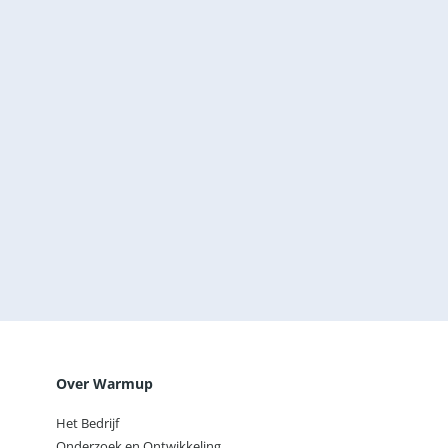
Plattegrond toevoegen
Bestand kiezen
of hierheen verhuizen
Door dit vakje aan te vinken bevestig ik dat ik de
privacyverklaring heb gelezen.
Lees onze privacyverklaring
Verzenden
Over Warmup
Het Bedrijf
Onderzoek en Ontwikkeling