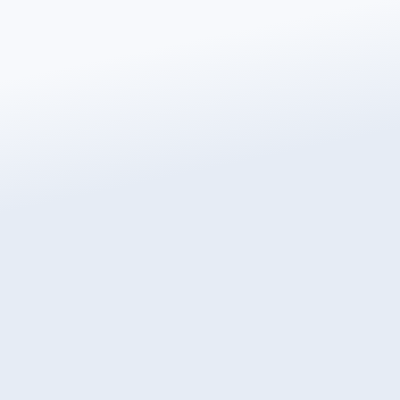
E-mailadres
*
Stad/plaats
*
Oppervlakte (m²)
*
Waar in bent u geïnteresseerd?
*
Elektrisch
watergedragen vloerverwarming
Sneeuwsmelting
Opmerking