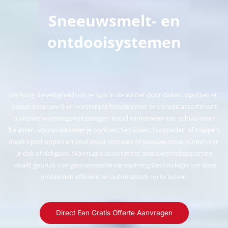
Sneeuwsmelt- en
ontdooisystemen
Verhoog de veiligheid van je huis in de winter door daken, opritten en
paden sneeuwvrij en vorstvrij te houden met ons brede assortiment
buitenverwarmingsoplossingen. Koud winterweer kan je huis extra
belasten, vooral wanneer je opritten, terrassen, looppaden of trappen
moet opscheppen en zout moet strooien of sneeuw moet ruimen van
je dak of dakgoot. Warmup's assortiment sneeuwsmeltsystemen
maakt gebruik van geavanceerde verwarmingstechnologie om deze
problemen efficiënt en automatisch op te lossen.
Direct Een Gratis Offerte Aanvragen