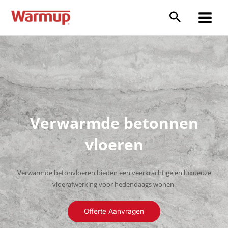
Ga
naar
Main
de
inhoud
Menu
Verwarmde betonnen
vloeren
Verwarmde betonvloeren bieden een veerkrachtige en luxueuze
vloerafwerking voor hedendaags wonen.
Offerte Aanvragen