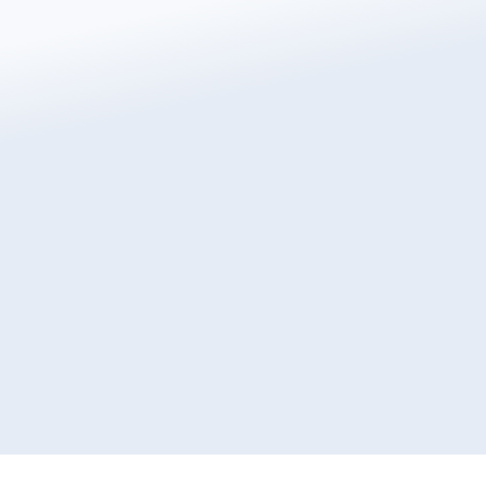
Direct een gratis offerte
aanvragen
Verander de manier waarop je je huis verwarmt met
Warmup, 's werelds best verkochte
vloerverwarmingsmerk.
Offerte Aanvragen