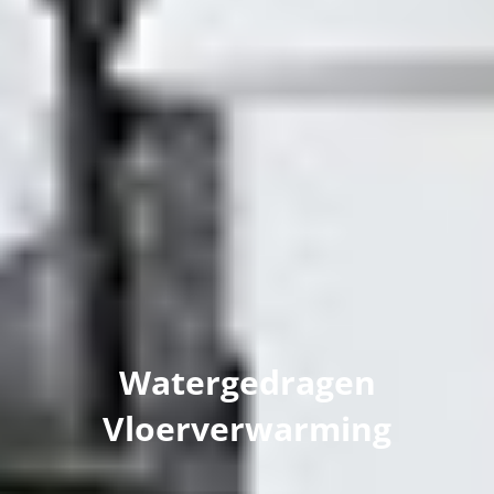
Watergedragen
Vloerverwarming