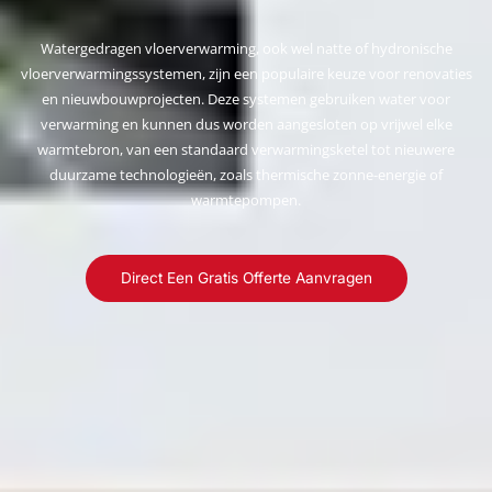
Watergedragen vloerverwarming, ook wel natte of hydronische
vloerverwarmingssystemen, zijn een populaire keuze voor renovaties
en nieuwbouwprojecten. Deze systemen gebruiken water voor
verwarming en kunnen dus worden aangesloten op vrijwel elke
warmtebron, van een standaard verwarmingsketel tot nieuwere
duurzame technologieën, zoals thermische zonne-energie of
warmtepompen.
Direct Een Gratis Offerte Aanvragen