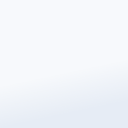
Achternaam
*
Telefoonnummer
*
Postcode
*
E-mailadres
*
Stad/plaats
*
Oppervlakte (m²)
*