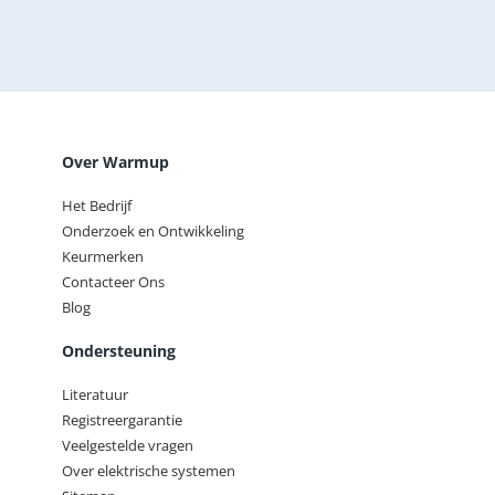
Door dit vakje aan te vinken bevestig ik dat ik de
privacyverklaring heb gelezen.
Lees onze privacyverklaring
Verzenden
Over Warmup
Het Bedrijf
Onderzoek en Ontwikkeling
Keurmerken
Contacteer Ons
Blog
Ondersteuning
Literatuur
Registreergarantie
Veelgestelde vragen
Over elektrische systemen