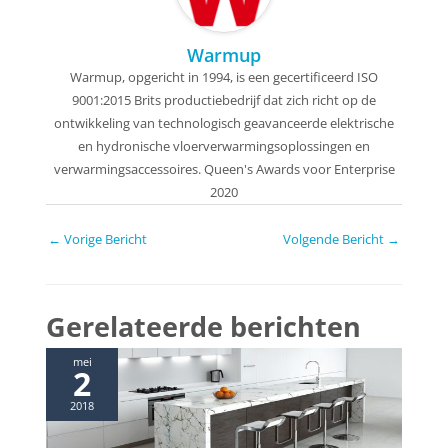
Warmup
Warmup, opgericht in 1994, is een gecertificeerd ISO
9001:2015 Brits productiebedrijf dat zich richt op de
ontwikkeling van technologisch geavanceerde elektrische
en hydronische vloerverwarmingsoplossingen en
verwarmingsaccessoires. Queen's Awards voor Enterprise
2020
B
←
Vorige Bericht
Volgende Bericht
→
e
r
i
Gerelateerde berichten
c
h
mei
2
t
n
2018
a
v