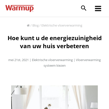
Ga
naar
Main
de
inhoud
Menu
/
Blog
/
Elektrische vloerverwarming
Hoe kunt u de energiezuinigheid
van uw huis verbeteren
mei 21st, 2021 |
Elektrische vloerverwarming
|
Vloerverwarming
systeem kiezen