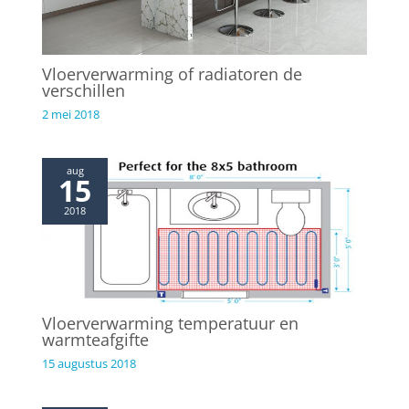
i
g
a
Vloerverwarming of radiatoren de
t
verschillen
i
2 mei 2018
e
aug
15
2018
Vloerverwarming temperatuur en
warmteafgifte
15 augustus 2018