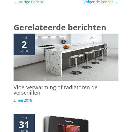
B
←
Vorige Bericht
Volgende Bericht
→
e
r
i
Gerelateerde berichten
c
h
mei
2
t
n
2018
a
v
i
g
a
Vloerverwarming of radiatoren de
t
verschillen
i
2 mei 2018
e
mrt
31
2019