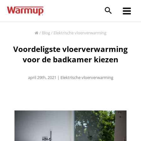
Ga
naar
Main
de
inhoud
Menu
/
Blog
/
Elektrische vloerverwarming
Voordeligste vloerverwarming
voor de badkamer kiezen
april 29th, 2021 |
Elektrische vloerverwarming