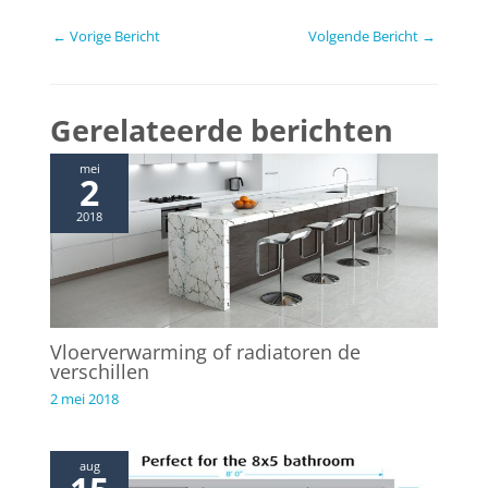
B
←
Vorige Bericht
Volgende Bericht
→
e
r
i
Gerelateerde berichten
c
h
mei
2
t
n
2018
a
v
i
g
a
Vloerverwarming of radiatoren de
t
verschillen
i
2 mei 2018
e
aug