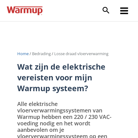
Ga
naar
Main
de
inhoud
Menu
Home
/
Bedrading
/
Losse draad vloerverwarming
Wat zijn de elektrische
vereisten voor mijn
Warmup systeem?
Alle elektrische
vloerverwarmingssystemen van
Warmup hebben een 220 / 230 VAC-
voeding nodig en het wordt
aanbevolen om je
vloerverwarmingssysteem op een