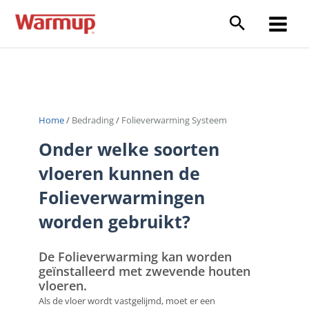
Ga
naar
Main
de
inhoud
Menu
Home
/
Bedrading
/
Folieverwarming Systeem
Onder welke soorten
vloeren kunnen de
Folieverwarmingen
worden gebruikt?
De Folieverwarming kan worden
geïnstalleerd met zwevende houten
vloeren.
Als de vloer wordt vastgelijmd, moet er een