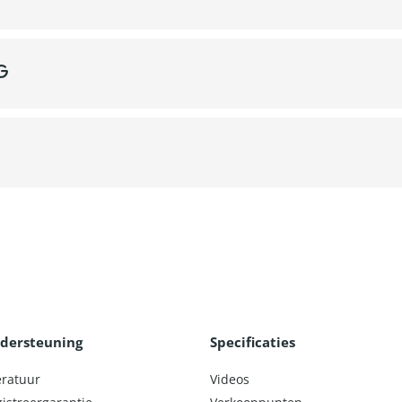
g
dersteuning
Specificaties
eratuur
Videos