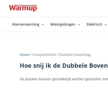
Ga
naar
de
inhoud
Vloerverwarming
Watergedragen
Elektrisch
Home
/
Compatibiliteit
/
Dubbele bovenlaag
Hoe snij ik de Dubbele Bove
De planken kunnen gemakkelijk worden gesneden me