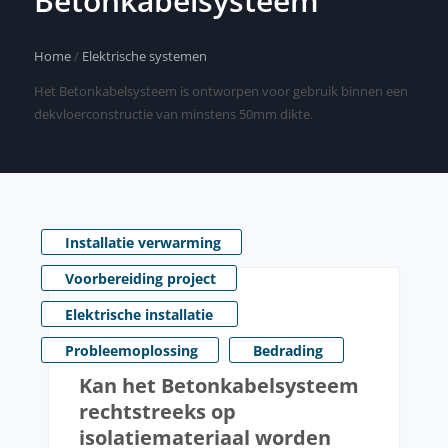
Betonkabelsysteem
Home
/
Elektrische systemen
Het Betonkabelsysteem is ontworpen voor gebruik binnen een
dekvloerconstructie van minstens 50mm dikte.
Installatie verwarming
Voorbereiding project
Elektrische installatie
Probleemoplossing
Bedrading
Kan het Betonkabelsysteem
rechtstreeks op
isolatiemateriaal worden